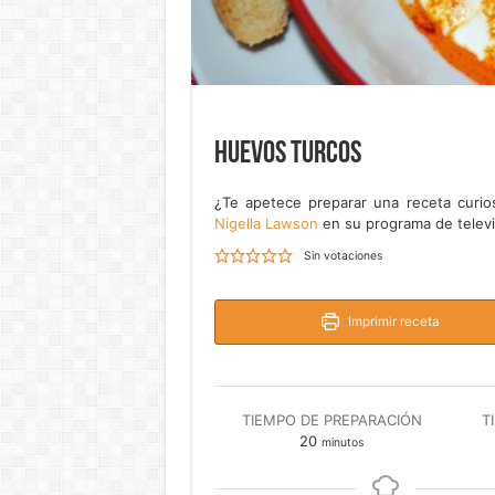
Huevos turcos
¿Te apetece preparar una receta curi
Nigella Lawson
en su programa de telev
Sin votaciones
Imprimir receta
TIEMPO DE PREPARACIÓN
T
minutos
20
minutos