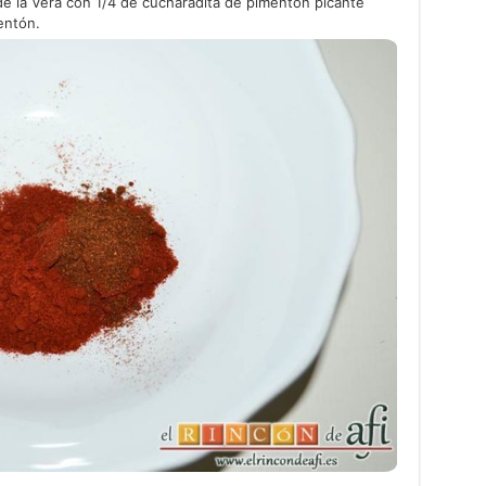
e la Vera con 1/4 de cucharadita de pimentón picante
entón.