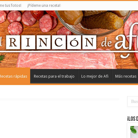
e tus fotos!
¡Pídeme una receta!
Recetas rápidas
Recetas para el trabajo
Lo mejor de Afi
Más recetas
¡Los 