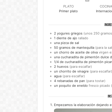
PLATO
COCIN
Primer plato
Internacio
INGRE
2
yogures griegos
(unos 250 gramos
1
diente de
ajo
rallado
una
pizca de
sal
50
gramos de
mantequilla
(para la sa
un
chorro de
aceite de oliva
virgen e
una
cucharadita de
pimentón dulce d
1/4
de cucharadita de
pimentón pica
2
huevos
(para escalfar)
un
chorrito de
vinagre
(para escalfar
agua
(para escalfar)
4
rebanadas de
pan
(para tostar)
un
poquito de
eneldo
fresco picado 
INS
Empezamos la elaboración dejando el