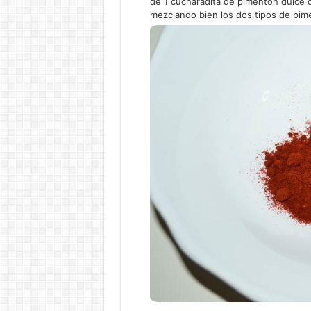
de 1 cucharadita de pimentón dulce d
mezclando bien los dos tipos de pim