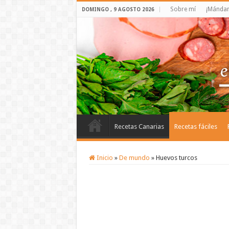
Sobre mí
¡Mándam
DOMINGO , 9 AGOSTO 2026
Recetas Canarias
Recetas fáciles
Inicio
»
De mundo
»
Huevos turcos