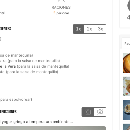
A
RACIONES
nal
2
personas
4
1x
2x
3x
DIENTES
)
Rec
lsa de mantequilla)
xtra (para la salsa de mantequilla)
e la Vera
(para la salsa de mantequilla)
nte
(para la salsa de mantequilla)
)
(para espolvorear)
TRUCCIONES
 yogur griego a temperatura ambiente...