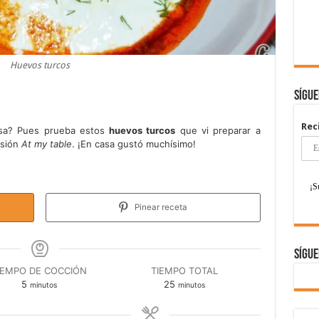
Huevos turcos
Sígu
Rec
osa? Pues prueba estos
huevos turcos
que vi preparar a
isión
At my table
. ¡En casa gustó muchísimo!
Pinear receta
Sígue
IEMPO DE COCCIÓN
TIEMPO TOTAL
minutos
minutos
5
25
minutos
minutos