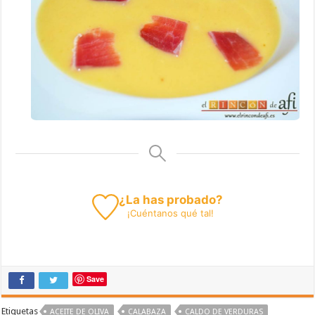
¿La has probado?
¡
Cuéntanos
qué tal!
Save
Etiquetas
ACEITE DE OLIVA
CALABAZA
CALDO DE VERDURAS