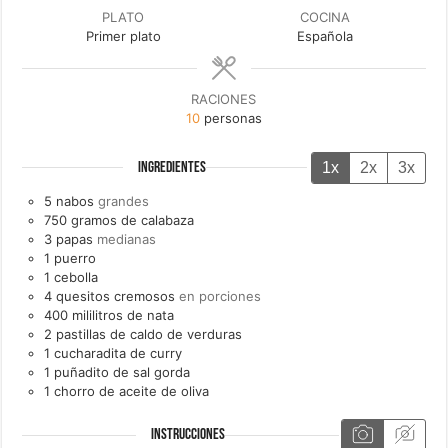
PLATO
COCINA
Primer plato
Española
RACIONES
10
personas
1x
2x
3x
INGREDIENTES
5
nabos
grandes
750
gramos de
calabaza
3
papas
medianas
1
puerro
1
cebolla
4
quesitos cremosos
en porciones
400
mililitros de
nata
2
pastillas de
caldo de verduras
1
cucharadita de
curry
1
puñadito de
sal gorda
1
chorro de
aceite de oliva
INSTRUCCIONES