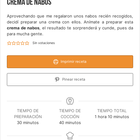
Crema de nabos
Aprovechando que me regalaron unos nabos recién recogidos,
decidí preparar una crema con ellos. Anímate a preparar esta
crema de nabos
, el resultado te sorprenderá y cunde, pues da
para mucha gente.
Sin votaciones
Imprimir receta
Pinear receta
TIEMPO DE
TIEMPO DE
TIEMPO TOTAL
hora
minutos
PREPARACIÓN
COCCIÓN
1
hora
10
minutos
minutos
minutos
30
minutos
40
minutos