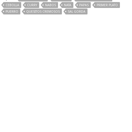
CEBOLLA
CURRY
NABOS
NATA
PAPAS
PRIMER PLATO
PUERRO
QUESITOS CREMOSOS
SAL GORDA