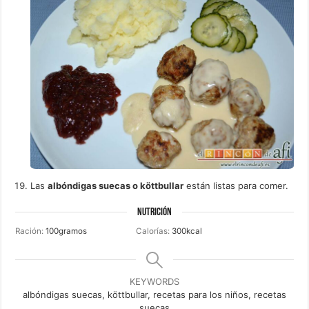
Las
albóndigas suecas o köttbullar
están listas para comer.
NUTRICIÓN
Ración:
100
gramos
Calorías:
300
kcal
KEYWORDS
albóndigas suecas, köttbullar, recetas para los niños, recetas
suecas