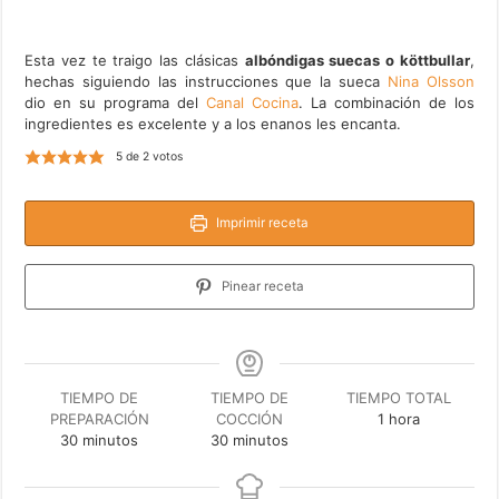
Esta vez te traigo las clásicas
albóndigas suecas o köttbullar
,
hechas siguiendo las instrucciones que la sueca
Nina Olsson
dio en su programa del
Canal Cocina
. La combinación de los
ingredientes es excelente y a los enanos les encanta.
5
de
2
votos
Imprimir receta
Pinear receta
TIEMPO DE
TIEMPO DE
TIEMPO TOTAL
hora
PREPARACIÓN
COCCIÓN
1
hora
minutos
minutos
30
minutos
30
minutos