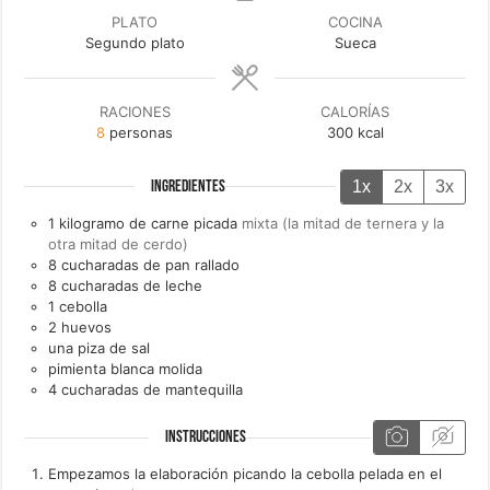
PLATO
COCINA
Segundo plato
Sueca
RACIONES
CALORÍAS
8
personas
300
kcal
1x
2x
3x
INGREDIENTES
1
kilogramo de
carne picada
mixta (la mitad de ternera y la
otra mitad de cerdo)
8
cucharadas de
pan rallado
8
cucharadas de
leche
1
cebolla
2
huevos
una
piza de
sal
pimienta blanca molida
4
cucharadas de
mantequilla
INSTRUCCIONES
Empezamos la elaboración picando la cebolla pelada en el