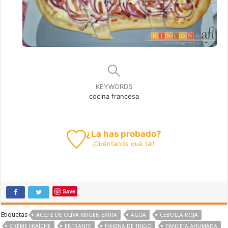
KEYWORDS
cocina francesa
¿La has probado?
¡
Cuéntanos
qué tal!
Save
Etiquetas
ACEITE DE OLIVA VIRGEN EXTRA
AGUA
CEBOLLA ROJA
CRÈME FRAÎCHE
ENTRANTE
HARINA DE TRIGO
PANCETA AHUMADA