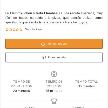
La
Flammkuchen o tarta Flambée
es una receta alsaciana, muy
fácil de hacer, parecida a la pizza, que podrás utilizar como
aperitivo y que sin duda te encantará a ti y a los tuyos.
Sin votaciones
Imprimir receta
Pinear receta
TIEMPO DE
TIEMPO DE
TIEMPO TOTAL
minutos
PREPARACIÓN
COCCIÓN
35
minutos
minutos
minutos
20
minutos
15
minutos