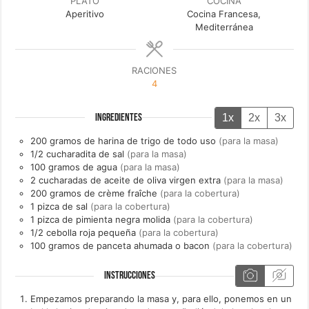
PLATO
COCINA
Aperitivo
Cocina Francesa,
Mediterránea
RACIONES
4
1x
2x
3x
INGREDIENTES
200
gramos de
harina de trigo de todo uso
(para la masa)
1/2
cucharadita de
sal
(para la masa)
100
gramos de
agua
(para la masa)
2
cucharadas de
aceite de oliva virgen extra
(para la masa)
200
gramos de
crème fraîche
(para la cobertura)
1
pizca de
sal
(para la cobertura)
1
pizca de
pimienta negra molida
(para la cobertura)
1/2
cebolla roja pequeña
(para la cobertura)
100
gramos de
panceta ahumada o bacon
(para la cobertura)
INSTRUCCIONES
Empezamos preparando la masa y, para ello, ponemos en un