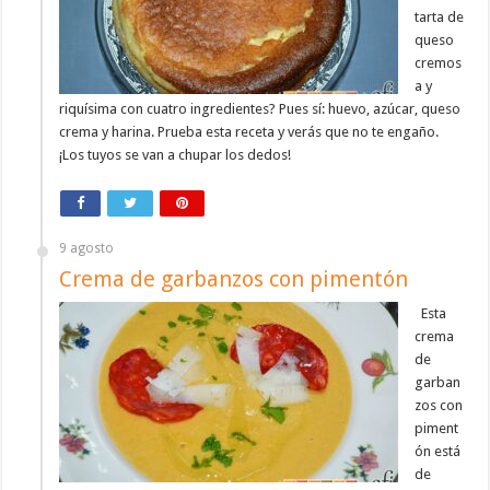
tarta de
queso
cremos
a y
riquísima con cuatro ingredientes? Pues sí: huevo, azúcar, queso
crema y harina. Prueba esta receta y verás que no te engaño.
¡Los tuyos se van a chupar los dedos!
9 agosto
Crema de garbanzos con pimentón
Esta
crema
de
garban
zos con
piment
ón está
de