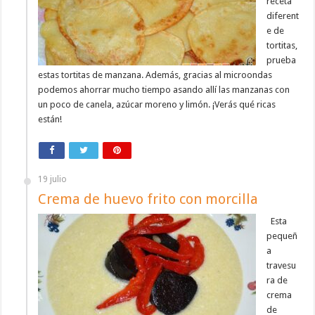
receta
diferent
e de
tortitas,
prueba
estas tortitas de manzana. Además, gracias al microondas
podemos ahorrar mucho tiempo asando allí las manzanas con
un poco de canela, azúcar moreno y limón. ¡Verás qué ricas
están!
19 julio
Crema de huevo frito con morcilla
Esta
pequeñ
a
travesu
ra de
crema
de