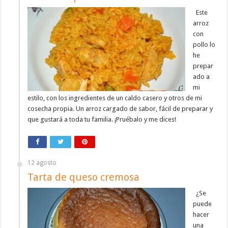
Este
arroz
con
pollo lo
he
prepar
ado a
mi
estilo, con los ingredientes de un caldo casero y otros de mi
cosecha propia. Un arroz cargado de sabor, fácil de preparar y
que gustará a toda tu familia. ¡Pruébalo y me dices!
12 agosto
Tarta de queso cremosa
¿Se
puede
hacer
una