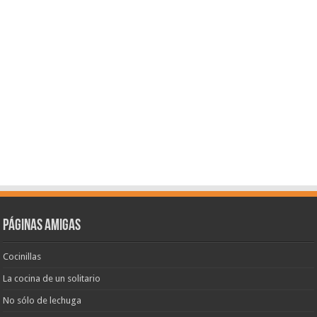
Páginas amigas
Cocinillas
La cocina de un solitario
No sólo de lechuga