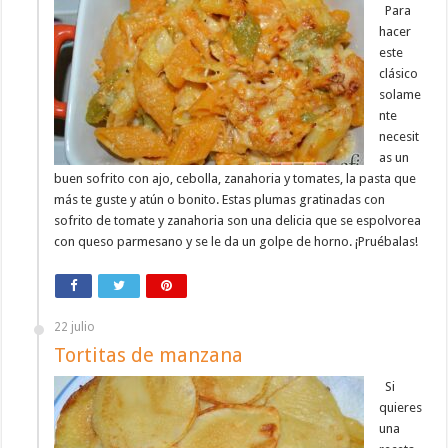
Para
hacer
este
clásico
solame
nte
necesit
as un
buen sofrito con ajo, cebolla, zanahoria y tomates, la pasta que
más te guste y atún o bonito. Estas plumas gratinadas con
sofrito de tomate y zanahoria son una delicia que se espolvorea
con queso parmesano y se le da un golpe de horno. ¡Pruébalas!
22 julio
Tortitas de manzana
Si
quieres
una