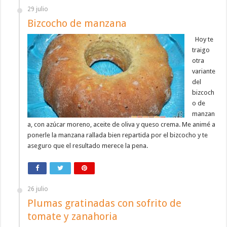
29 julio
Bizcocho de manzana
Hoy te
traigo
otra
variante
del
bizcoch
o de
manzan
a, con azúcar moreno, aceite de oliva y queso crema. Me animé a
ponerle la manzana rallada bien repartida por el bizcocho y te
aseguro que el resultado merece la pena.
26 julio
Plumas gratinadas con sofrito de
tomate y zanahoria