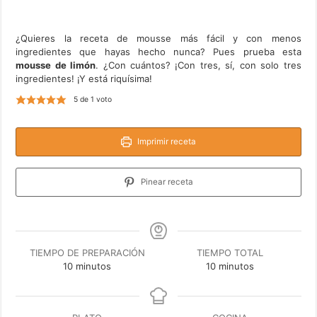
¿Quieres la receta de mousse más fácil y con menos
ingredientes que hayas hecho nunca? Pues prueba esta
mousse de limón
. ¿Con cuántos? ¡Con tres, sí, con solo tres
ingredientes! ¡Y está riquísima!
5
de 1 voto
Imprimir receta
Pinear receta
TIEMPO DE PREPARACIÓN
TIEMPO TOTAL
minutos
minutos
10
minutos
10
minutos