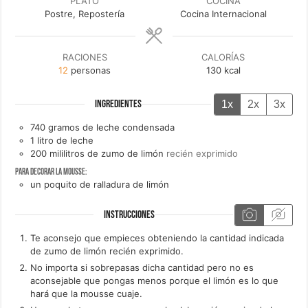
PLATO
COCINA
Postre, Repostería
Cocina Internacional
RACIONES
CALORÍAS
12
personas
130
kcal
1x
2x
3x
INGREDIENTES
740
gramos de
leche condensada
1
litro de
leche
200
mililitros de
zumo de limón
recién exprimido
Para decorar la mousse:
un
poquito de
ralladura de limón
INSTRUCCIONES
Te aconsejo que empieces obteniendo la cantidad indicada
de zumo de limón recién exprimido.
No importa si sobrepasas dicha cantidad pero no es
aconsejable que pongas menos porque el limón es lo que
hará que la mousse cuaje.