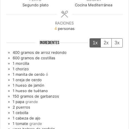
Segundo plato
Cocina Mediterránea
RACIONES
4
personas
1x
2x
3x
INGREDIENTES
400
gramos de
arroz redondo
600
gramos de
costillas
1
morcilla
1
chorizo
1
manita de cerdo
ó
1
oreja de cerdo
1
hueso de jamón
1
hueso de tuétano
150
gramos de
garbanzos
1
papa
grande
2
puerros
1
cebolla
1
cabeza de
ajo
1
tomate
grande
unas
hebras de
azafrán