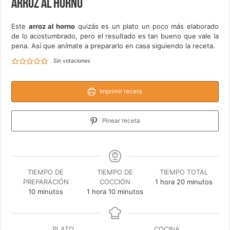
Arroz al horno
Este
arroz al horno
quizás es un plato un poco más elaborado
de lo acostumbrado, pero el resultado es tan bueno que vale la
pena. Así que anímate a prepararlo en casa siguiendo la receta.
Sin votaciones
Imprimir receta
Pinear receta
TIEMPO DE
TIEMPO DE
TIEMPO TOTAL
hora
minutos
PREPARACIÓN
COCCIÓN
1
hora
20
minutos
minutos
hora
minutos
10
minutos
1
hora
10
minutos
PLATO
COCINA