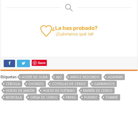
¿La has probado?
¡
Cuéntanos
qué tal!
Save
Etiquetas
ACEITE DE OLIVA
AJO
ARROZ REDONDO
AZAFRÁN
CEBOLLA
CHORIZO
COSTILLAS DE CERDO
GARBANZOS
HUESO DE JAMÓN
HUESO DE TUÉTANO
MANITA DE CERDO
MORCILLA
OREJA DE CERDO
PAPAS
PUERRO
TOMATE