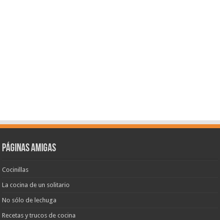
Páginas amigas
Cocinillas
La cocina de un solitario
No sólo de lechuga
Recetas y trucos de cocina