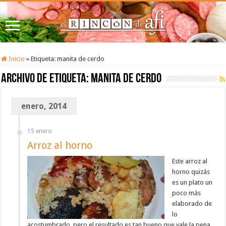
Inicio
»
Etiqueta:
manita de cerdo
Archivo de etiqueta:
manita de cerdo
enero, 2014
15 enero
Arroz al horno
Este arroz al
horno quizás
es un plato un
poco más
elaborado de
lo
acostumbrado, pero el resultado es tan bueno que vale la pena.