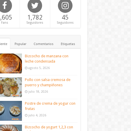
,605
1,782
45
Fans
Seguidores
Seguidores
iente
Popular
Comentarios
Etiquetas
Bizcocho de manzana con
leche condensada
agosto 5, 2026
Pollo con salsa cremosa de
puerro y champiñones
julio 18, 2026
Postre de crema de yogur con
frutas
julio 4, 2026
Bizcocho de yogurt 1,2,3 con