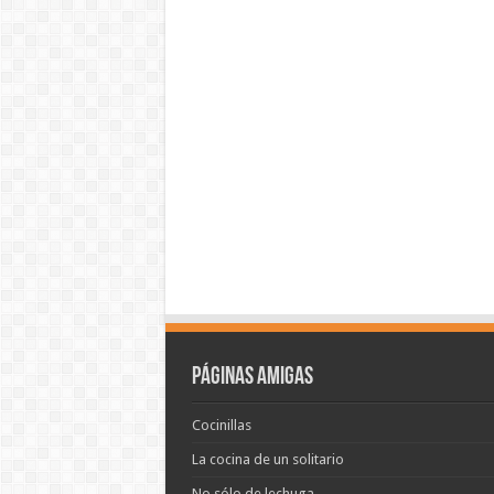
Páginas amigas
Cocinillas
La cocina de un solitario
No sólo de lechuga