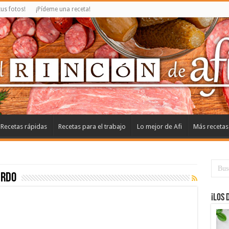
us fotos!
¡Pídeme una receta!
Recetas rápidas
Recetas para el trabajo
Lo mejor de Afi
Más recetas
erdo
¡Los 