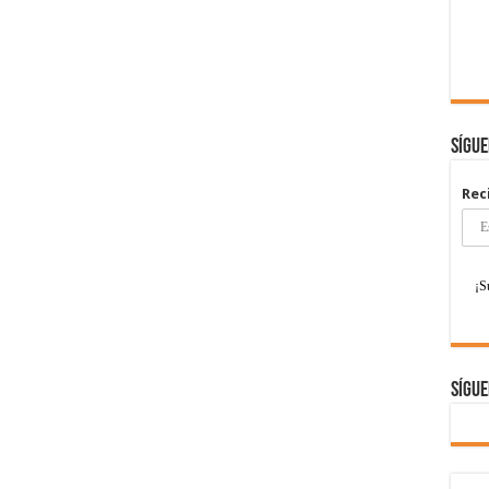
Sígu
Rec
Sígue