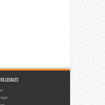
os legales
vo
 legal
acto