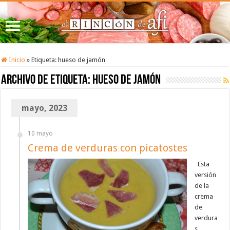
Inicio
»
Etiqueta:
hueso de jamón
Archivo de etiqueta:
hueso de jamón
mayo, 2023
10 mayo
Crema de verduras con picatostes
Esta
versión
de la
crema
de
verdura
s