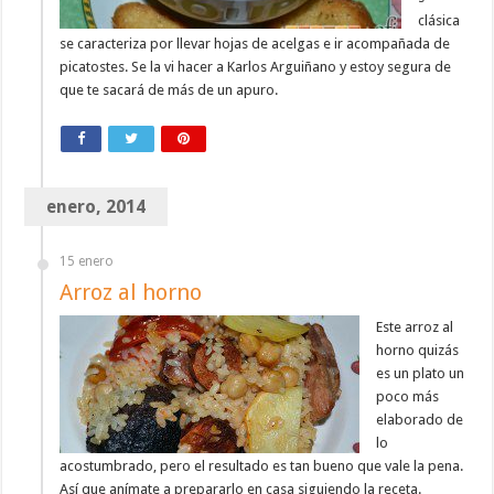
clásica
se caracteriza por llevar hojas de acelgas e ir acompañada de
picatostes. Se la vi hacer a Karlos Arguiñano y estoy segura de
que te sacará de más de un apuro.
enero, 2014
15 enero
Arroz al horno
Este arroz al
horno quizás
es un plato un
poco más
elaborado de
lo
acostumbrado, pero el resultado es tan bueno que vale la pena.
Así que anímate a prepararlo en casa siguiendo la receta.