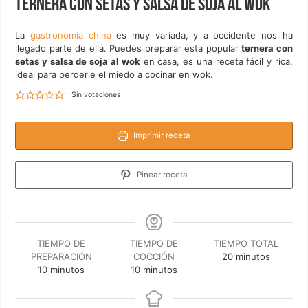
Ternera con setas y salsa de soja al wok
La
gastronomía china
es muy variada, y a occidente nos ha
llegado parte de ella. Puedes preparar esta popular
ternera con
setas y salsa de soja al wok
en casa, es una receta fácil y rica,
ideal para perderle el miedo a cocinar en wok.
Sin votaciones
Imprimir receta
Pinear receta
TIEMPO DE
TIEMPO DE
TIEMPO TOTAL
minutos
PREPARACIÓN
COCCIÓN
20
minutos
minutos
minutos
10
minutos
10
minutos