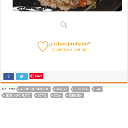
¿La has probado?
¡
Cuéntanos
qué tal!
Save
Etiquetas
ACEITE DE GIRASOL
ARROZ
CEBOLLA
SAL
SEGUNDO PLATO
SETAS
SOJA
TERNERA