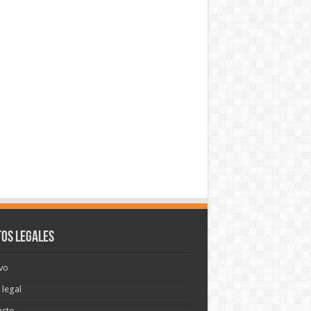
os legales
vo
 legal
acto