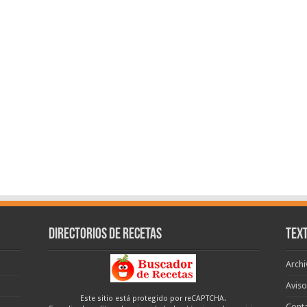
Directorios de recetas
Text
Archi
Aviso
Este sitio está protegido por reCAPTCHA.
Cont