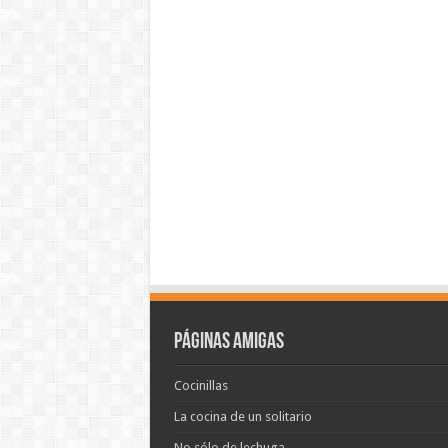
Páginas amigas
Cocinillas
La cocina de un solitario
No sólo de lechuga