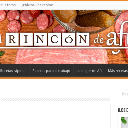
tus fotos!
¡Pídeme una receta!
Recetas rápidas
Recetas para el trabajo
Lo mejor de Afi
Más recetas
¡Los 