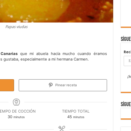
Papas viudas
Sígu
Rec
 Canarias
que mi abuela hacía mucho cuando éramos
os gustaba, especialmente a mi hermana Carmen.
Pinear receta
Sígue
IEMPO DE COCCIÓN
TIEMPO TOTAL
minutos
minutos
30
45
minutos
minutos