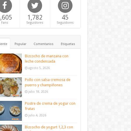
,605
1,782
45
Fans
Seguidores
Seguidores
iente
Popular
Comentarios
Etiquetas
Bizcocho de manzana con
leche condensada
agosto 5, 2026
Pollo con salsa cremosa de
puerro y champiñones
julio 18, 2026
Postre de crema de yogur con
frutas
julio 4, 2026
Bizcocho de yogurt 1,2,3 con