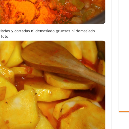
ladas y cortadas ni demasiado gruesas ni demasiado
 foto.