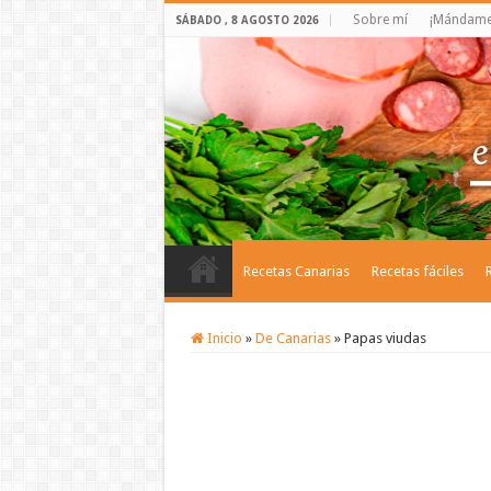
Sobre mí
¡Mándame 
SÁBADO , 8 AGOSTO 2026
Recetas Canarias
Recetas fáciles
Inicio
»
De Canarias
»
Papas viudas