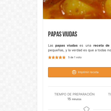
Papas viudas
Las
papas viudas
es una
receta de
pequeñas, y la verdad es que a todas n
5
de 1 voto
Imprimir receta
TIEMPO DE PREPARACIÓN
T
minutos
15
minutos