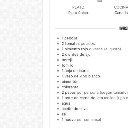
PLATO
COCIN
Plato único
Canaria
INGRE
1
cebolla
2
tomates
pelados
1
pimiento rojo
o verde (al gusto)
2
dientes de
ajo
perejil
tomillo
1
hoja de
laurel
1
vaso de
vino blanco
pimentón
colorante
2
papas
por persona (según tamaño)
1
bote de
carne de lata
molida (tipo 
agua
aceite de oliva
sal
1
huevo
por comensal