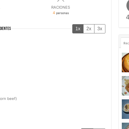
A
RACIONES
4
personas
4
1x
2x
3x
DIENTES
Rec
corn beef)