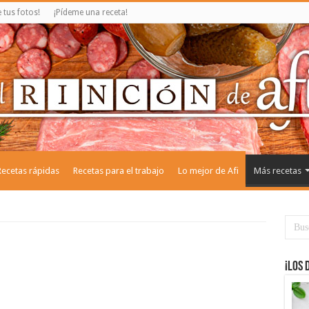
tus fotos!
¡Pídeme una receta!
Recetas rápidas
Recetas para el trabajo
Lo mejor de Afi
Más recetas
¡Los 