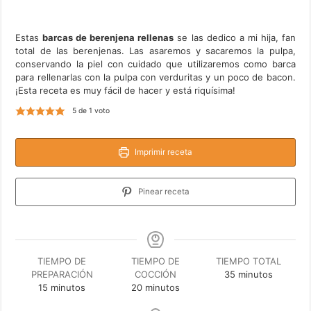
Estas
barcas de berenjena rellenas
se las dedico a mi hija, fan
total de las berenjenas. Las asaremos y sacaremos la pulpa,
conservando la piel con cuidado que utilizaremos como barca
para rellenarlas con la pulpa con verduritas y un poco de bacon.
¡Esta receta es muy fácil de hacer y está riquísima!
5
de 1 voto
Imprimir receta
Pinear receta
TIEMPO DE
TIEMPO DE
TIEMPO TOTAL
minutos
PREPARACIÓN
COCCIÓN
35
minutos
minutos
minutos
15
minutos
20
minutos