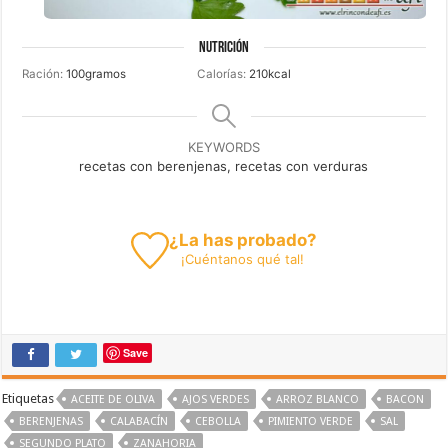
NUTRICIÓN
Ración:
100
gramos
Calorías:
210
kcal
KEYWORDS
recetas con berenjenas, recetas con verduras
¿La has probado?
¡
Cuéntanos
qué tal!
Save
Etiquetas
ACEITE DE OLIVA
AJOS VERDES
ARROZ BLANCO
BACON
BERENJENAS
CALABACÍN
CEBOLLA
PIMIENTO VERDE
SAL
SEGUNDO PLATO
ZANAHORIA