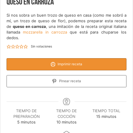
Queso en carroza
Si nos sobra un buen trozo de queso en casa (como me sobró a
mí, un trozo de queso de flor), podemos preparar esta receta
de
queso en carroza
, una imitación de la receta original italiana
llamada
mozzarella in carrozza
que está para chuparse los
dedos.
Sin votaciones
Imprimir receta
Pinear receta
TIEMPO DE
TIEMPO DE
TIEMPO TOTAL
minutos
PREPARACIÓN
COCCIÓN
15
minutos
minutos
minutos
5
minutos
10
minutos