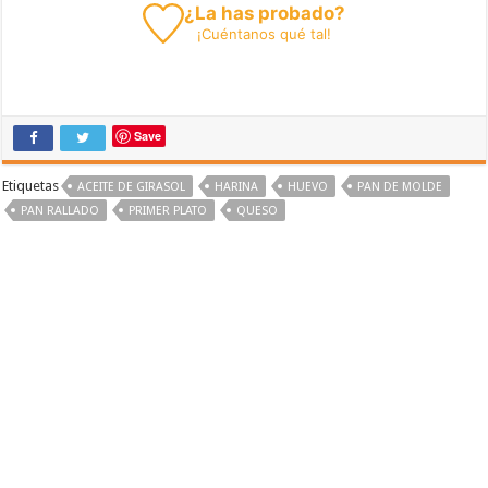
¿La has probado?
¡
Cuéntanos
qué tal!
Save
Etiquetas
ACEITE DE GIRASOL
HARINA
HUEVO
PAN DE MOLDE
PAN RALLADO
PRIMER PLATO
QUESO