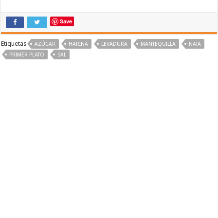
Save
Etiquetas
AZÚCAR
HARINA
LEVADURA
MANTEQUILLA
NATA
PRIMER PLATO
SAL