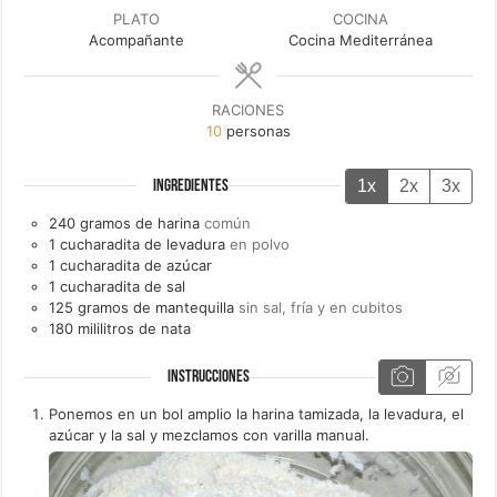
PLATO
COCINA
Acompañante
Cocina Mediterránea
RACIONES
10
personas
1x
2x
3x
INGREDIENTES
240
gramos de
harina
común
1
cucharadita de
levadura
en polvo
1
cucharadita de
azúcar
1
cucharadita de
sal
125
gramos de
mantequilla
sin sal, fría y en cubitos
180
mililitros de
nata
INSTRUCCIONES
Ponemos en un bol amplio la harina tamizada, la levadura, el
azúcar y la sal y mezclamos con varilla manual.