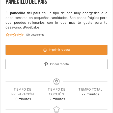
Panecillo del país
El
panecillo del país
es un tipo de pan muy energético que
debe tomarse en pequeñas cantidades. Son panes frágiles pero
que puedes rellenarlos con lo que más te guste para tu
desayuno. ¡Pruébalos!
Sin votaciones
Imprimir receta
Pinear receta
TIEMPO DE
TIEMPO DE
TIEMPO TOTAL
minutos
PREPARACIÓN
COCCIÓN
22
minutos
minutos
minutos
10
minutos
12
minutos