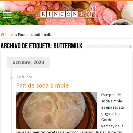
Inicio
»
Etiqueta:
buttermilk
Archivo de etiqueta:
buttermilk
octubre, 2020
3 octubre
Pan de soda simple
Este pan de
soda simple
es una receta
original de
Gordon
Ramsay de la
serie Las mejores recetas de Gordon Ramsay. Un pan superfácil