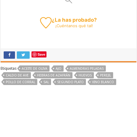
¿La has probado?
¡
Cuéntanos
qué tal!
Save
Etiquetas
ACEITE DE OLIVA
AJO
ALMENDRAS PELADAS
CALDO DE AVE
HEBRAS DE AZAFRÁN
HUEVOS
PEREJIL
POLLO DE CORRAL
SAL
SEGUNDO PLATO
VINO BLANCO