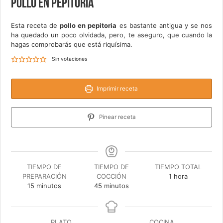
Pollo en pepitoria
Esta receta de
pollo en pepitoria
es bastante antigua y se nos
ha quedado un poco olvidada, pero, te aseguro, que cuando la
hagas comprobarás que está riquísima.
Sin votaciones
Imprimir receta
Pinear receta
TIEMPO DE
TIEMPO DE
TIEMPO TOTAL
hora
PREPARACIÓN
COCCIÓN
1
hora
minutos
minutos
15
minutos
45
minutos
PLATO
COCINA