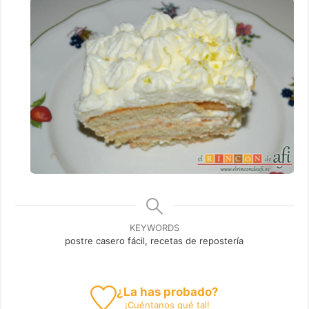
KEYWORDS
postre casero fácil, recetas de repostería
¿La has probado?
¡
Cuéntanos
qué tal!