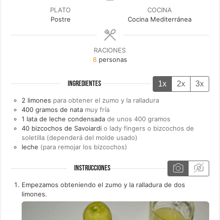
PLATO
COCINA
Postre
Cocina Mediterránea
RACIONES
8
personas
1x
2x
3x
INGREDIENTES
2
limones
para obtener el zumo y la ralladura
400
gramos de
nata
muy fría
1
lata de
leche condensada
de unos 400 gramos
40
bizcochos de Savoiardi
o lady fingers o bizcochos de
soletilla (dependerá del molde usado)
leche
(para remojar los bizcochos)
INSTRUCCIONES
Empezamos obteniendo el zumo y la ralladura de dos
limones.