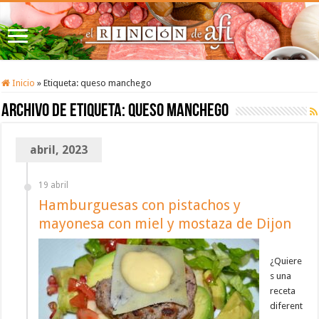
Inicio
»
Etiqueta:
queso manchego
Archivo de etiqueta:
queso manchego
abril, 2023
19 abril
Hamburguesas con pistachos y
mayonesa con miel y mostaza de Dijon
¿Quiere
s una
receta
diferent