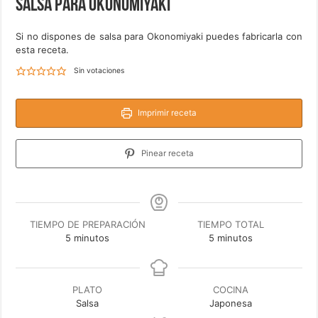
Salsa para Okonomiyaki
Si no dispones de salsa para Okonomiyaki puedes fabricarla con
esta receta.
Sin votaciones
Imprimir receta
Pinear receta
TIEMPO DE PREPARACIÓN
TIEMPO TOTAL
minutos
minutos
5
minutos
5
minutos
PLATO
COCINA
Salsa
Japonesa