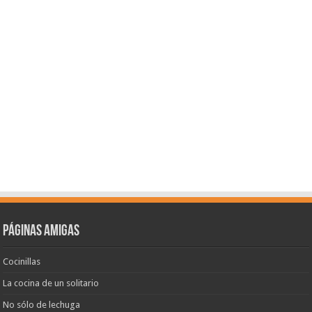
Páginas amigas
Cocinillas
La cocina de un solitario
No sólo de lechuga