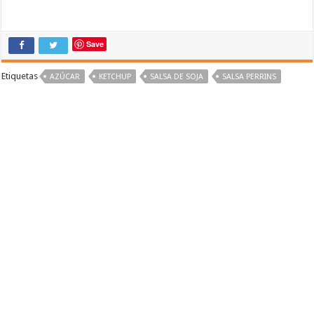
Save
Etiquetas
AZÚCAR
KETCHUP
SALSA DE SOJA
SALSA PERRINS