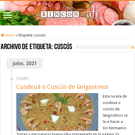
Inicio
»
Etiqueta:
cuscús
Archivo de etiqueta:
cuscús
julio, 2021
24 julio
Cusdeuá o Cuscús de langostinos
Esta receta de
cusdeuá o
cuscús de
langostinos se
la vi hacer a
los hermanos
Torres y me pareció buena idea presentarla en la página. Es