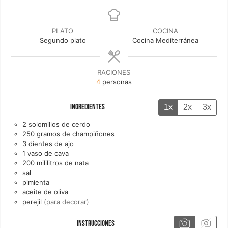
PLATO
COCINA
Segundo plato
Cocina Mediterránea
RACIONES
4
personas
1x
2x
3x
INGREDIENTES
2
solomillos de cerdo
250
gramos de
champiñones
3
dientes de
ajo
1
vaso de
cava
200
mililitros de
nata
sal
pimienta
aceite de oliva
perejil
(para decorar)
INSTRUCCIONES