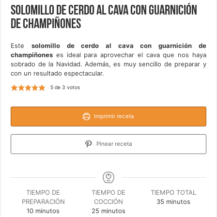
Solomillo de cerdo al cava con guarnición
de champiñones
Este
solomillo de cerdo al cava con guarnición de
champiñones
es ideal para aprovechar el cava que nos haya
sobrado de la Navidad. Además, es muy sencillo de preparar y
con un resultado espectacular.
5
de
3
votos
Imprimir receta
Pinear receta
TIEMPO DE
TIEMPO DE
TIEMPO TOTAL
minutos
PREPARACIÓN
COCCIÓN
35
minutos
minutos
minutos
10
minutos
25
minutos