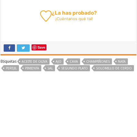
¿La has probado?
¡
Cuéntanos
qué tal!
Save
Etiquetas
ACEITE DE OLIVA
AJO
CAVA
CHAMPIÑONES
NATA
PEREJIL
PIMIENTA
SAL
SEGUNDO PLATO
SOLOMILLO DE CERDO