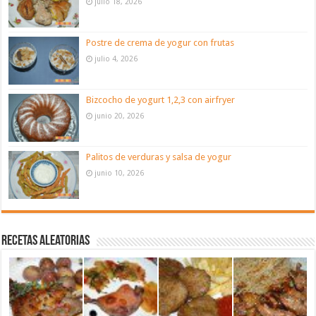
julio 18, 2026
Postre de crema de yogur con frutas
julio 4, 2026
Bizcocho de yogurt 1,2,3 con airfryer
junio 20, 2026
Palitos de verduras y salsa de yogur
junio 10, 2026
Recetas aleatorias