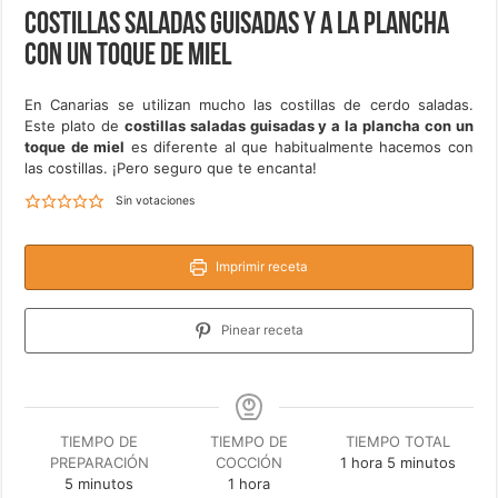
Costillas saladas guisadas y a la plancha
con un toque de miel
En Canarias se utilizan mucho las costillas de cerdo saladas.
Este plato de
costillas saladas guisadas y a la plancha con un
toque de miel
es diferente al que habitualmente hacemos con
las costillas. ¡Pero seguro que te encanta!
Sin votaciones
Imprimir receta
Pinear receta
TIEMPO DE
TIEMPO DE
TIEMPO TOTAL
hora
minutos
PREPARACIÓN
COCCIÓN
1
hora
5
minutos
minutos
hora
5
minutos
1
hora