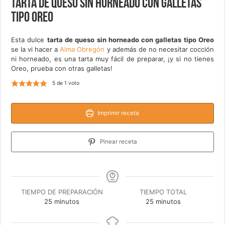
Tarta de queso sin horneado con galletas
tipo Oreo
Esta dulce
tarta de queso sin horneado con galletas tipo Oreo
se la vi hacer a
Alma Obregón
y además de no necesitar cocción
ni horneado, es una tarta muy fácil de preparar, ¡y si no tienes
Oreo, prueba con otras galletas!
5
de 1 voto
Imprimir receta
Pinear receta
TIEMPO DE PREPARACIÓN
TIEMPO TOTAL
minutos
minutos
25
minutos
25
minutos