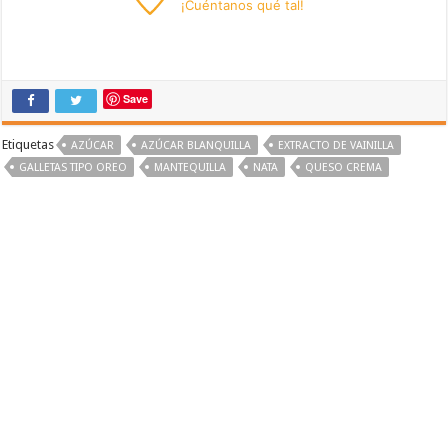
¡
Cuéntanos
qué tal!
Save
Etiquetas
AZÚCAR
AZÚCAR BLANQUILLA
EXTRACTO DE VAINILLA
GALLETAS TIPO OREO
MANTEQUILLA
NATA
QUESO CREMA