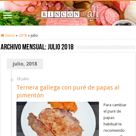
Inicio
»
2018
»
julio
Archivo mensual:
julio 2018
julio, 2018
28 julio
Ternera gallega con puré de papas al
pimentón
Para cambiar
el puré de
papas
habitual te
recomiendo