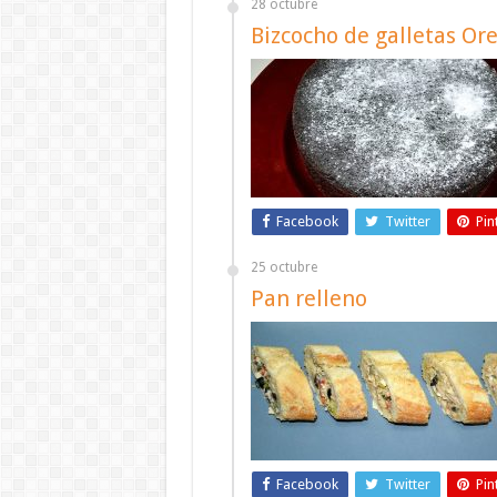
28 octubre
Bizcocho de galletas Or
Facebook
Twitter
Pin
25 octubre
Pan relleno
Facebook
Twitter
Pin