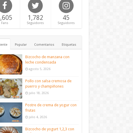
,605
1,782
45
Fans
Seguidores
Seguidores
iente
Popular
Comentarios
Etiquetas
Bizcocho de manzana con
leche condensada
agosto 5, 2026
Pollo con salsa cremosa de
puerro y champiñones
julio 18, 2026
Postre de crema de yogur con
frutas
julio 4, 2026
Bizcocho de yogurt 1,2,3 con