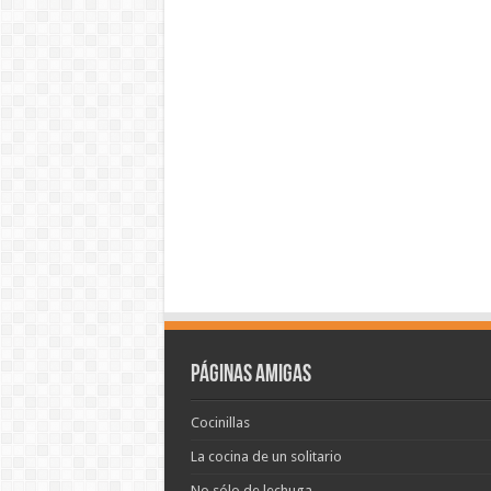
Páginas amigas
Cocinillas
La cocina de un solitario
No sólo de lechuga