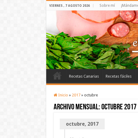
Sobre mí
¡Mándame 
VIERNES , 7 AGOSTO 2026
Recetas Canarias
Recetas fáciles
Inicio
»
2017
»
octubre
Archivo mensual:
octubre 2017
octubre, 2017