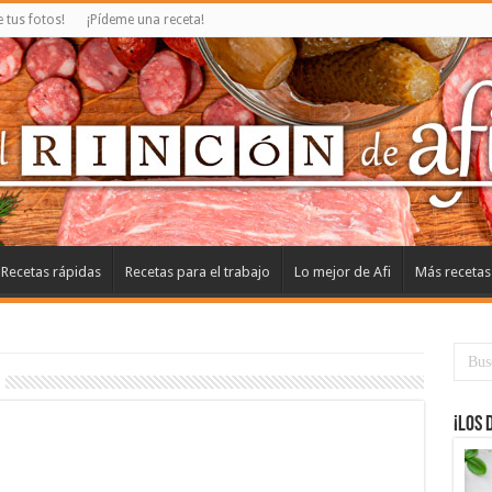
tus fotos!
¡Pídeme una receta!
Recetas rápidas
Recetas para el trabajo
Lo mejor de Afi
Más recetas
¡Los 