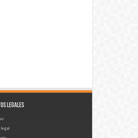
os legales
vo
 legal
acto