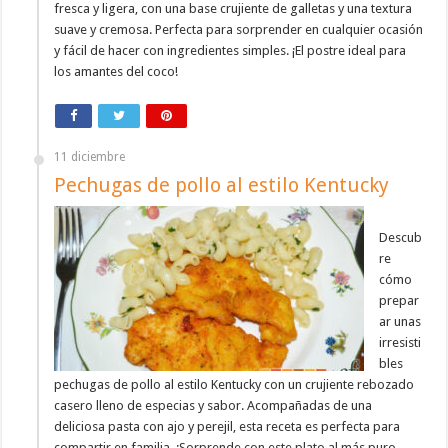
fresca y ligera, con una base crujiente de galletas y una textura
suave y cremosa. Perfecta para sorprender en cualquier ocasión
y fácil de hacer con ingredientes simples. ¡El postre ideal para
los amantes del coco!
11 diciembre
Pechugas de pollo al estilo Kentucky
Descub
re
cómo
prepar
ar unas
irresisti
bles
pechugas de pollo al estilo Kentucky con un crujiente rebozado
casero lleno de especias y sabor. Acompañadas de una
deliciosa pasta con ajo y perejil, esta receta es perfecta para
compartir en familia. ¡Sorprende con este plato al más puro