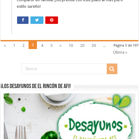
estilo sureño!
3
«
1
2
4
5
»
10
20
30
...
Página 3 de 107
Última »
¡Los desayunos de El Rincón de Afi!