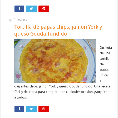
1 febrero
Tortilla de papas chips, jamón York y
queso Gouda fundido
Disfruta
de una
tortilla
de
papas
única
con
crujientes chips, jamón York y queso Gouda fundido. Una receta
fácil y deliciosa para compartir en cualquier ocasión. ¡Sorprende
a todos!