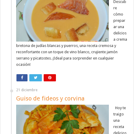
Descub
re
cómo
prepar
ar una
delicios
a crema
bretona de judías blancas y puerros, una receta cremosa y
reconfortante con un toque de vino blanco, crujiente jamón
serrano y picatostes. ¡Ideal para sorprender en cualquier
ocasión!
21 diciembre
Guiso de fideos y corvina
Hoy te
traigo
una
receta
delicios