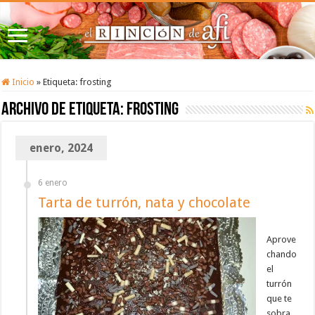
Inicio
»
Etiqueta:
frosting
Archivo de etiqueta:
frosting
enero, 2024
6 enero
Tarta de turrón, nata y chocolate
Aprove
chando
el
turrón
que te
sobra