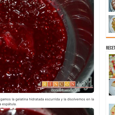
Recet
mos la gelatina hidratada escurrida y la disolvemos en la
 espátula.