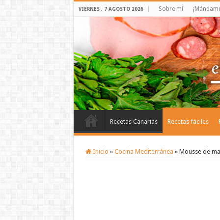
Sobre mí
¡Mándame 
VIERNES , 7 AGOSTO 2026
Recetas Canarias
Recetas fáciles
Inicio
»
Cocina Mediterránea
»
Mousse de ma