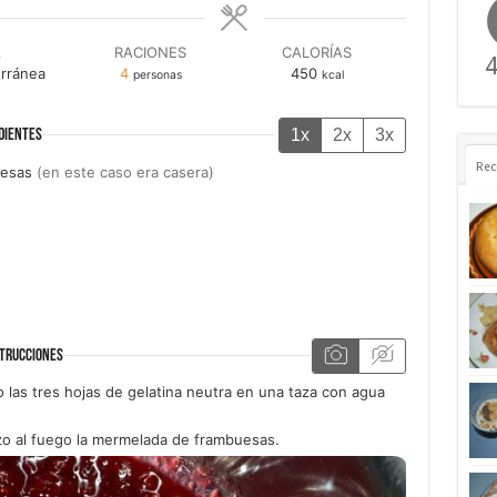
A
RACIONES
CALORÍAS
4
rránea
4
450
personas
kcal
1x
2x
3x
DIENTES
Rec
esas
(en este caso era casera)
TRUCCIONES
las tres hojas de gelatina neutra en una taza con agua
o al fuego la mermelada de frambuesas.