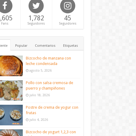
,605
1,782
45
Fans
Seguidores
Seguidores
iente
Popular
Comentarios
Etiquetas
Bizcocho de manzana con
leche condensada
agosto 5, 2026
Pollo con salsa cremosa de
puerro y champiñones
julio 18, 2026
Postre de crema de yogur con
frutas
julio 4, 2026
Bizcocho de yogurt 1,2,3 con