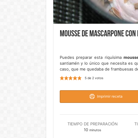
Mousse de mascarpone con
Puedes preparar esta riquísima
mousse
santiamén y lo único que necesita es 
caso, que me quedaba de frambuesas de o
5
de
2
votos
Imprimir receta
TIEMPO DE PREPARACIÓN
T
minutos
10
minutos