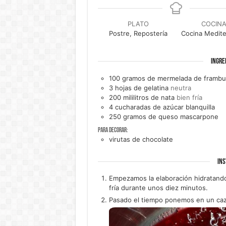
PLATO
COCIN
Postre, Repostería
Cocina Medite
INGRE
100
gramos de
mermelada de frambu
3
hojas de
gelatina
neutra
200
mililitros de
nata
bien fría
4
cucharadas de
azúcar blanquilla
250
gramos de
queso mascarpone
Para decorar:
virutas de chocolate
INS
Empezamos la elaboración hidratando 
fría durante unos diez minutos.
Pasado el tiempo ponemos en un caz