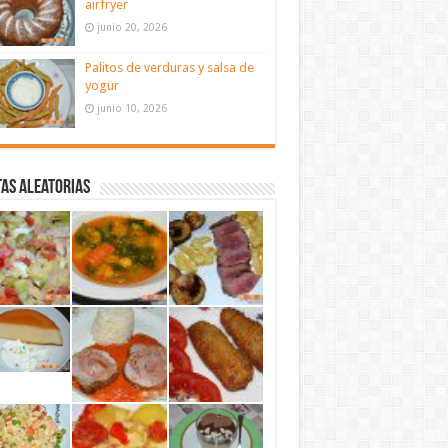
airfryer
junio 20, 2026
Palitos de verduras y salsa de
yogur
junio 10, 2026
as aleatorias