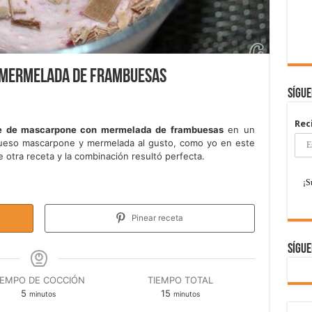
 mermelada de frambuesas
Sígu
Rec
 de mascarpone con mermelada de frambuesas
en un
queso mascarpone y mermelada al gusto, como yo en este
tra receta y la combinación resultó perfecta.
Pinear receta
Sígue
IEMPO DE COCCIÓN
TIEMPO TOTAL
minutos
minutos
5
15
minutos
minutos