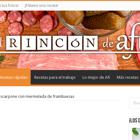
tus fotos!
¡Pídeme una receta!
Recetas rápidas
Recetas para el trabajo
Lo mejor de Afi
Más recetas
scarpone con mermelada de frambuesas
¡Los 