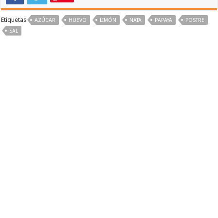
Etiquetas
AZÚCAR
HUEVO
LIMÓN
NATA
PAPAYA
POSTRE
SAL