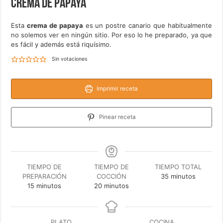
Crema de papaya
Esta
crema de papaya
es un postre canario que habitualmente
no solemos ver en ningún sitio. Por eso lo he preparado, ya que
es fácil y además está riquísimo.
Sin votaciones
Imprimir receta
Pinear receta
TIEMPO DE
TIEMPO DE
TIEMPO TOTAL
minutos
PREPARACIÓN
COCCIÓN
35
minutos
minutos
minutos
15
minutos
20
minutos
PLATO
COCINA