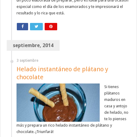
un poco elaborada de preparar, pero es ideal para una ocasión
especial como el día de los enamorados y te impresionará el
resultado y lo rica que está.
septiembre, 2014
3 septiembre
Helado instantáneo de plátano y
chocolate
Si tienes
plátanos
maduros en
casa y antojo
de helado, no
te lo pienses
más y prepara un rico helado instantáneo de plátano y
chocolate. ¡Triunfará!