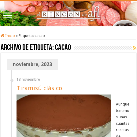
Inicio
»
Etiqueta:
cacao
Archivo de etiqueta:
cacao
noviembre, 2023
18 noviembre
Tiramisú clásico
Aunque
tenemo
s unas
cuantas
recetas
de