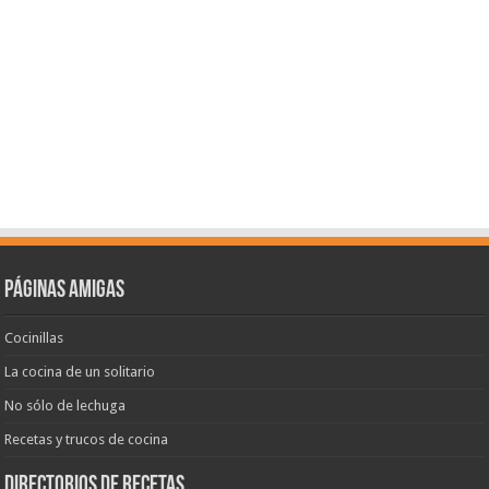
Páginas amigas
Cocinillas
La cocina de un solitario
No sólo de lechuga
Recetas y trucos de cocina
Directorios de recetas