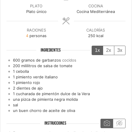
PLATO
COCINA
Plato único
Cocina Mediterránea
RACIONES
CALORÍAS
4
personas
250
kcal
1x
2x
3x
INGREDIENTES
600
gramos de
garbanzos
cocidos
200
mililitros de
salsa de tomate
1
cebolla
1
pimiento verde italiano
1
pimiento rojo
2
dientes de
ajo
1
cucharada de
pimentón dulce de la Vera
una
pizca de
pimienta negra molida
sal
un
buen chorro de
aceite de oliva
INSTRUCCIONES