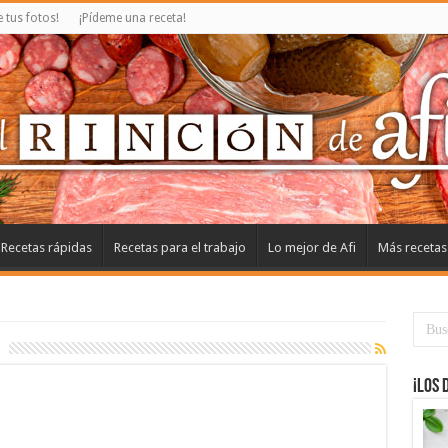
tus fotos!
¡Pídeme una receta!
Recetas rápidas
Recetas para el trabajo
Lo mejor de Afi
Más recetas
¡Los 