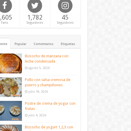
,605
1,782
45
Fans
Seguidores
Seguidores
iente
Popular
Comentarios
Etiquetas
Bizcocho de manzana con
leche condensada
agosto 5, 2026
Pollo con salsa cremosa de
puerro y champiñones
julio 18, 2026
Postre de crema de yogur con
frutas
julio 4, 2026
Bizcocho de yogurt 1,2,3 con