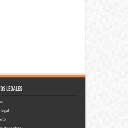
os legales
vo
 legal
acto