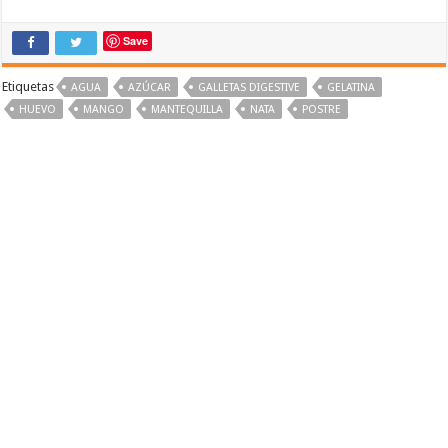
Save
Etiquetas
AGUA
AZÚCAR
GALLETAS DIGESTIVE
GELATINA
HUEVO
MANGO
MANTEQUILLA
NATA
POSTRE