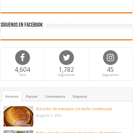
Síguenos en Facebook
4,604
1,782
45
Fans
Seguidores
Seguidores
Reciente
Popular
Comentarios
Etiquetas
Bizcocho de manzana con leche condensada
agosto 5, 2026
Pollo con salsa cremosa de puerro y champiñones