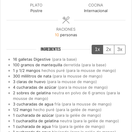
PLATO
COCINA
Postre
Internacional
RACIONES
10
personas
1x
2x
3x
INGREDIENTES
16
galletas Digestive
(para la base)
100
gramos de
mantequilla
derretida (para la base)
1 y 1/2
mangos
hechos puré (para la mousse de mango)
300
mililitros de
nata
(para la mousse de mango)
3
claras de
huevo
(para la mousse de mango)
4
cucharadas de
azúcar
(para la mousse de mango)
2
sobres de
gelatina
neutra en polvo de 6 gramos (para la
mousse de mango)
3
cucharadas de
agua
fría (para la mousse de mango)
1/2
mango
hecho puré (para la gelée de mango)
1
cucharada de
azúcar
(para la gelée de mango)
1
cucharadita de
gelatina
neutra (para la gelée de mango)
1
cucharada de
agua
fría (para la gelée de mango)
1
cucharada de
agua
hirviendo (para la gelée de mango)