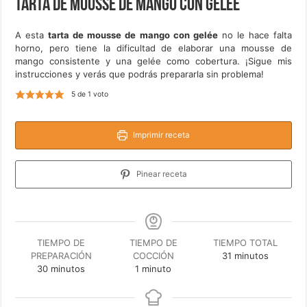
Tarta de mousse de mango con gelée
A esta
tarta de mousse de mango con gelée
no le hace falta
horno, pero tiene la dificultad de elaborar una mousse de
mango consistente y una gelée como cobertura. ¡Sigue mis
instrucciones y verás que podrás prepararla sin problema!
5
de 1 voto
Imprimir receta
Pinear receta
TIEMPO DE
TIEMPO DE
TIEMPO TOTAL
minutos
PREPARACIÓN
COCCIÓN
31
minutos
minutos
minuto
30
minutos
1
minuto