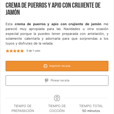
Crema de puerros y apio con crujiente de
jamón
Esta
crema de puerros y apio con crujiente de jamón
me
pareció muy apropiada para las Navidades u otra ocasión
especial porque la puedes tener preparada con antelación, y
solamente calentarla y adornarla para que sorprendas a los
tuyos y disfrutes de la velada.
5
de 1 voto
Imprimir receta
Pinear receta
TIEMPO DE
TIEMPO DE
TIEMPO TOTAL
minutos
PREPARACIÓN
COCCIÓN
50
minutos