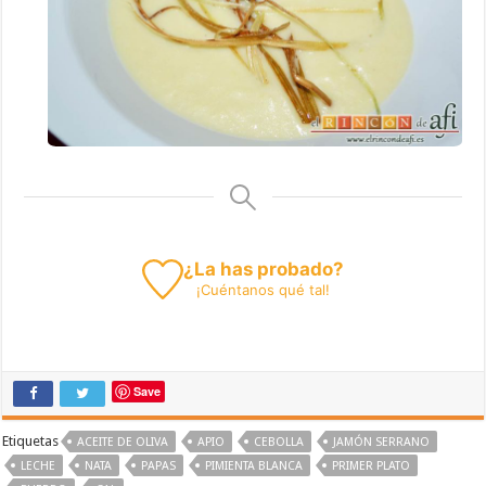
¿La has probado?
¡
Cuéntanos
qué tal!
Save
Etiquetas
ACEITE DE OLIVA
APIO
CEBOLLA
JAMÓN SERRANO
LECHE
NATA
PAPAS
PIMIENTA BLANCA
PRIMER PLATO