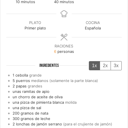
minutos
minutos
10
minutos
40
minutos
PLATO
COCINA
Primer plato
Española
RACIONES
6
personas
1x
2x
3x
INGREDIENTES
1
cebolla
grande
5
puerros
medianos (solamente la parte blanca)
2
papas
grandes
unas
ramitas de
apio
un
chorro de
aceite de oliva
una
pizca de
pimienta blanca
molida
una
pizca de
sal
200
gramos de
nata
300
gramos de
leche
2
lonchas de
jamón serrano
(para el crujiente de jamón)