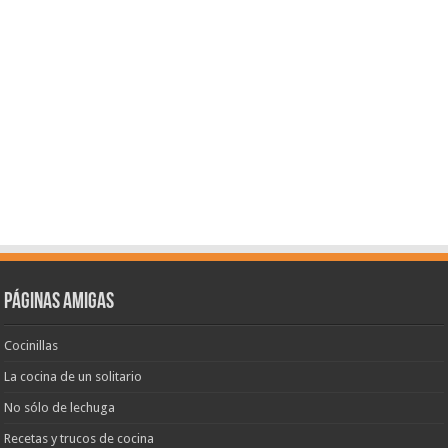
Páginas amigas
Cocinillas
La cocina de un solitario
No sólo de lechuga
Recetas y trucos de cocina