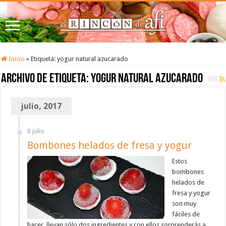
Inicio
»
Etiqueta:
yogur natural azucarado
Archivo de etiqueta:
yogur natural azucarado
julio, 2017
8 julio
Bombones helados de fresa y yogur
Estos
bombones
helados de
fresa y yogur
son muy
fáciles de
hacer, llevan sólo dos ingredientes y con ellos sorprenderás a