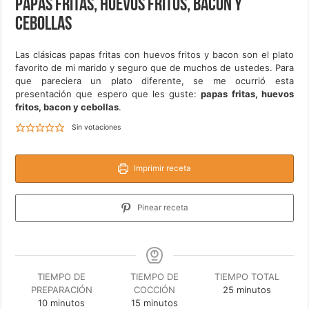
Papas fritas, huevos fritos, bacon y
cebollas
Las clásicas papas fritas con huevos fritos y bacon son el plato
favorito de mi marido y seguro que de muchos de ustedes. Para
que pareciera un plato diferente, se me ocurrió esta
presentación que espero que les guste:
papas fritas, huevos
fritos, bacon y cebollas
.
Sin votaciones
Imprimir receta
Pinear receta
TIEMPO DE
TIEMPO DE
TIEMPO TOTAL
minutos
PREPARACIÓN
COCCIÓN
25
minutos
minutos
minutos
10
minutos
15
minutos