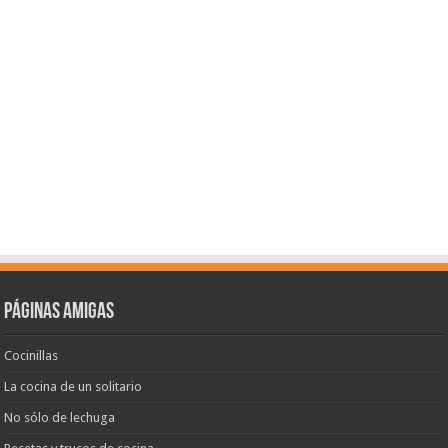
Páginas amigas
Cocinillas
La cocina de un solitario
No sólo de lechuga