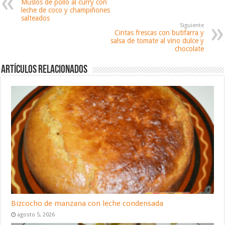
Muslos de pollo al curry con
leche de coco y champiñones
salteados
Siguiente
Cintas frescas con butifarra y
salsa de tomate al vino dulce y
chocolate
Artículos relacionados
Bizcocho de manzana con leche condensada
agosto 5, 2026