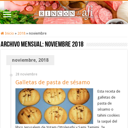
Inicio
»
2018
»
noviembre
Archivo mensual:
noviembre 2018
noviembre, 2018
28 noviembre
Galletas de pasta de sésamo
Esta receta de
galletas de
pasta de
sésamo o
tahini cookies
la saqué del
libro Jerusalem de Yotam Ottolenghi y Sami Tamimi. Te