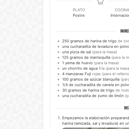
PLATO
COCIN
Postre
Internacio
INGRE
250
gramos de
harina de trigo
de tod
una
cucharadita de
levadura en polv
una
pizca de
sal
(para la masa)
125
gramos de
mantequilla
(para la 
1
yema de
huevo
(para la masa)
un
chorrito de
agua
fría (para la masa
4
manzanas Fuji
rojas (para el relleno
100
gramos de
azúcar blanquilla
(para
1/4
de cucharadita de
canela en polv
30
gramos de
harina de trigo
de todo
una
cucharadita de zumo de
limón
(p
INS
Empezamos la elaboración preparando
harina tamizada, sal y levadura) en un