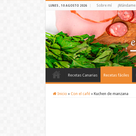
Sobre mí
¡Mándame t
LUNES , 10 AGOSTO 2026
Recetas Canarias
Recetas fáciles
Inicio
»
Con el café
»
Kuchen de manzana