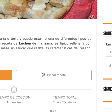
Sígu
rta o torta y puede estar rellena de diferentes tipos de
a receta de
kuchen de manzana
, es típico rellenarla con
Rec
asa sin azúcar que realza las características del relleno.
Pinear receta
Sígue
IEMPO DE COCCIÓN
TIEMPO TOTAL
minutos
hora
minutos
45
1
15
minutos
hora
minutos