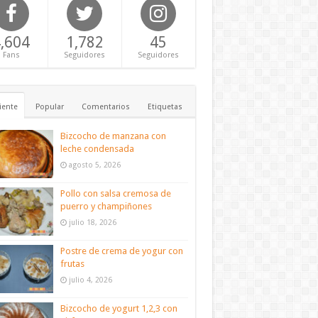
,604
1,782
45
Fans
Seguidores
Seguidores
iente
Popular
Comentarios
Etiquetas
Bizcocho de manzana con
leche condensada
agosto 5, 2026
Pollo con salsa cremosa de
puerro y champiñones
julio 18, 2026
Postre de crema de yogur con
frutas
julio 4, 2026
Bizcocho de yogurt 1,2,3 con