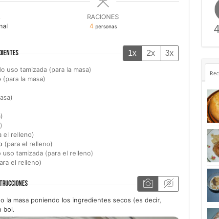
A
RACIONES
nal
4
4
personas
1x
2x
3x
DIENTES
o uso tamizada (para la masa)
Rec
o
(para la masa)
masa)
)
)
 el relleno)
o
(para el relleno)
 uso tamizada (para el relleno)
ara el relleno)
TRUCCIONES
 la masa poniendo los ingredientes secos (es decir,
 bol.