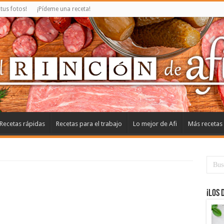
us fotos!
¡Pídeme una receta!
Recetas rápidas
Recetas para el trabajo
Lo mejor de Afi
Más recetas
¡Los 