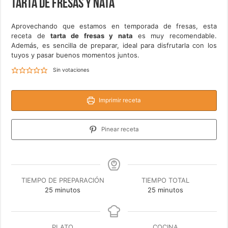
Tarta de fresas y nata
Aprovechando que estamos en temporada de fresas, esta
receta de
tarta de fresas y nata
es muy recomendable.
Además, es sencilla de preparar, ideal para disfrutarla con los
tuyos y pasar buenos momentos juntos.
Sin votaciones
Imprimir receta
Pinear receta
TIEMPO DE PREPARACIÓN
TIEMPO TOTAL
minutos
minutos
25
minutos
25
minutos
PLATO
COCINA