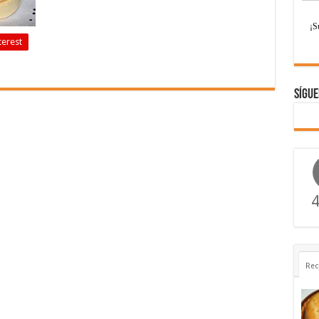
terest
Sígue
4
Rec