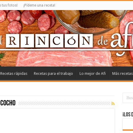
tus fotos!
¡Pídeme una receta!
Recetas rápidas
Recetas para el trabajo
Lo mejor de Afi
Más recetas
zcocho
¡Los 