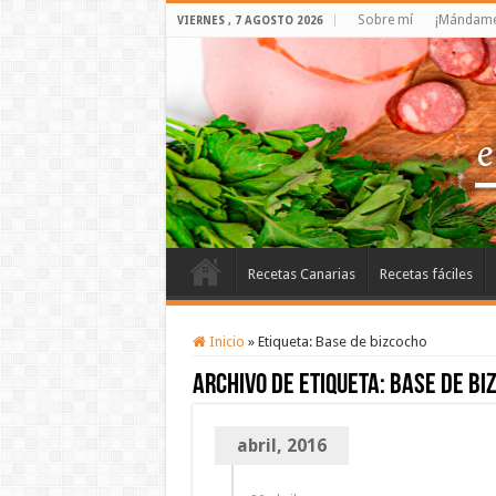
Sobre mí
¡Mándame 
VIERNES , 7 AGOSTO 2026
Recetas Canarias
Recetas fáciles
Inicio
»
Etiqueta:
Base de bizcocho
Archivo de etiqueta:
Base de bi
abril, 2016