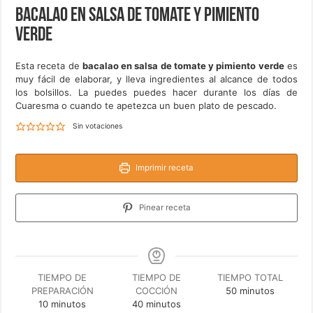
Bacalao en salsa de tomate y pimiento
verde
Esta receta de
bacalao en salsa de tomate y pimiento verde
es
muy fácil de elaborar, y lleva ingredientes al alcance de todos
los bolsillos. La puedes puedes hacer durante los días de
Cuaresma o cuando te apetezca un buen plato de pescado.
Sin votaciones
Imprimir receta
Pinear receta
TIEMPO DE
TIEMPO DE
TIEMPO TOTAL
minutos
PREPARACIÓN
COCCIÓN
50
minutos
minutos
minutos
10
minutos
40
minutos