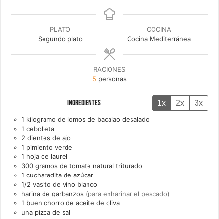
PLATO
COCINA
Segundo plato
Cocina Mediterránea
RACIONES
5
personas
1x
2x
3x
INGREDIENTES
1
kilogramo de
lomos de bacalao desalado
1
cebolleta
2
dientes de
ajo
1
pimiento verde
1
hoja de
laurel
300
gramos de
tomate natural triturado
1
cucharadita de
azúcar
1/2
vasito de
vino blanco
harina de garbanzos
(para enharinar el pescado)
1
buen chorro de
aceite de oliva
una
pizca de
sal