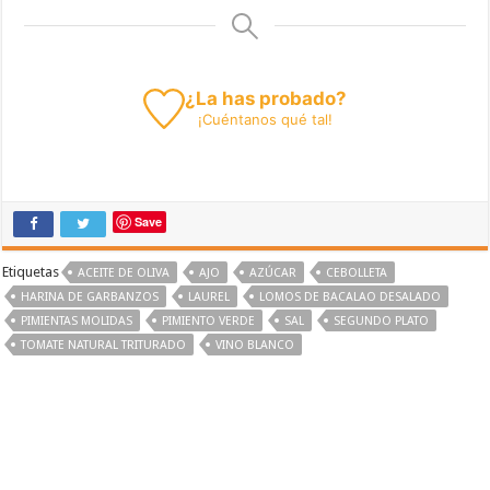
¿La has probado?
¡
Cuéntanos
qué tal!
Save
Etiquetas
ACEITE DE OLIVA
AJO
AZÚCAR
CEBOLLETA
HARINA DE GARBANZOS
LAUREL
LOMOS DE BACALAO DESALADO
PIMIENTAS MOLIDAS
PIMIENTO VERDE
SAL
SEGUNDO PLATO
TOMATE NATURAL TRITURADO
VINO BLANCO