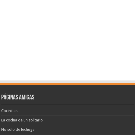
Páginas amigas
Cocinillas
La cocina de un solitario
No sólo de lechuga