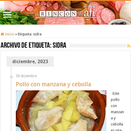
Inicio
»
Etiqueta:
sidra
Archivo de etiqueta:
sidra
diciembre, 2023
30 diciembre
Pollo con manzana y cebolla
Este
pollo
con
manzan
a y
cebolla
es una