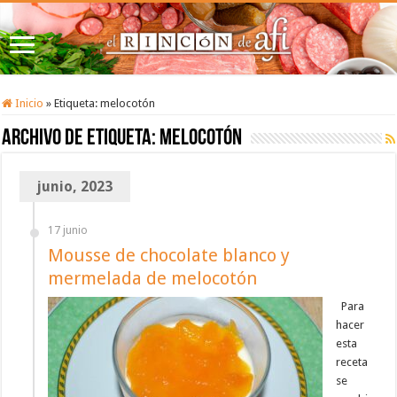
Inicio
»
Etiqueta:
melocotón
Archivo de etiqueta:
melocotón
junio, 2023
17 junio
Mousse de chocolate blanco y
mermelada de melocotón
Para
hacer
esta
receta
se