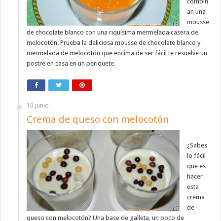
combin
an una
mousse
de chocolate blanco con una riquísima mermelada casera de
melocotón. Prueba la deliciosa mousse de chocolate blanco y
mermelada de melocotón que encima de ser fácil te resuelve un
postre en casa en un periquete.
10 junio
Crema de queso con melocotón
¿Sabes
lo fácil
que es
hacer
esta
crema
de
queso con melocotón? Una base de galleta, un poco de