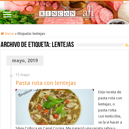
Inicio
»
Etiqueta:
lentejas
Archivo de etiqueta:
lentejas
mayo, 2019
15 mayo
Pasta rota con lentejas
Esta receta de
pasta rota con
lentejas, o
pasta rotta
con lenticchie,
se la vi hacer a
Silvia Colloca en Canal Cocina. Me pareció una receta sabia y