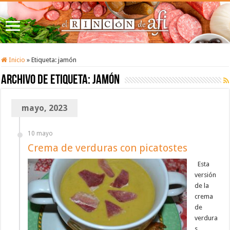
Inicio
»
Etiqueta:
jamón
Archivo de etiqueta:
jamón
mayo, 2023
10 mayo
Crema de verduras con picatostes
Esta
versión
de la
crema
de
verdura
s