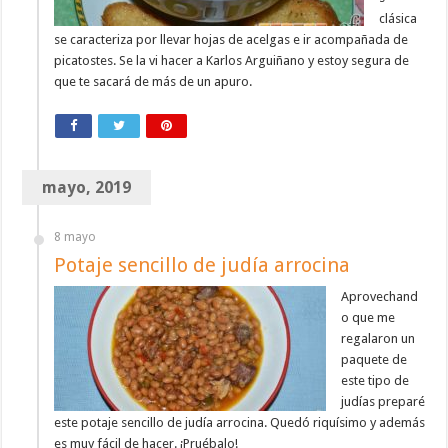
clásica
se caracteriza por llevar hojas de acelgas e ir acompañada de
picatostes. Se la vi hacer a Karlos Arguiñano y estoy segura de
que te sacará de más de un apuro.
mayo, 2019
8 mayo
Potaje sencillo de judía arrocina
Aprovechand
o que me
regalaron un
paquete de
este tipo de
judías preparé
este potaje sencillo de judía arrocina. Quedó riquísimo y además
es muy fácil de hacer. ¡Pruébalo!