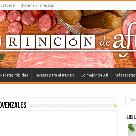
us fotos!
¡Pídeme una receta!
Recetas rápidas
Recetas para el trabajo
Lo mejor de Afi
Más recetas
ovenzales
¡Los 