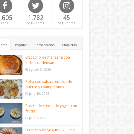
,605
1,782
45
Fans
Seguidores
Seguidores
iente
Popular
Comentarios
Etiquetas
Bizcocho de manzana con
leche condensada
agosto 5, 2026
Pollo con salsa cremosa de
puerro y champiñones
julio 18, 2026
Postre de crema de yogur con
frutas
julio 4, 2026
Bizcocho de yogurt 1,2,3 con