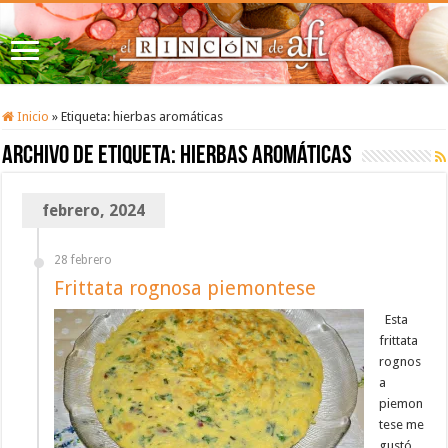
Inicio
»
Etiqueta:
hierbas aromáticas
Archivo de etiqueta:
hierbas aromáticas
febrero, 2024
28 febrero
Frittata rognosa piemontese
Esta
frittata
rognos
a
piemon
tese me
gustó