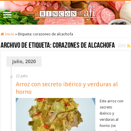
Inicio
»
Etiqueta:
corazones de alcachofa
Archivo de etiqueta:
corazones de alcachofa
julio, 2020
22 julio
Arroz con secreto ibérico y verduras al
horno
Este arroz con
secreto
ibérico y
verduras al
horno (se